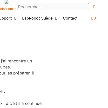
Rechercher :
upport
LabRobot Suède
Contact
0
Login
 j'ai rencontré un
tubes.
ur les préparer, il
é :
l dit. Et il a continué