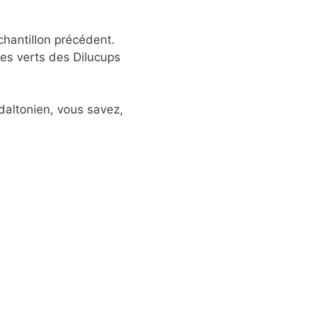
chantillon précédent.
 les verts des Dilucups
 daltonien, vous savez,