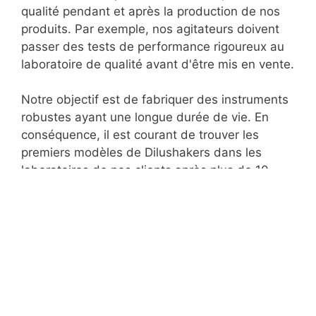
qualité pendant et après la production de nos
produits. Par exemple, nos agitateurs doivent
passer des tests de performance rigoureux au
laboratoire de qualité avant d'être mis en vente.
Notre objectif est de fabriquer des instruments
robustes ayant une longue durée de vie. En
conséquence, il est courant de trouver les
premiers modèles de Dilushakers dans les
laboratoires de nos clients après plus de 10
voire 20 ans d'utilisation.
Nous soumettons les blisters de Dilucup®
Elegance à de nombreux tests pendant et après
la production pour garantir leur stérilité, leur
volume et leur productivité bactérienne, entre
autres facteurs.