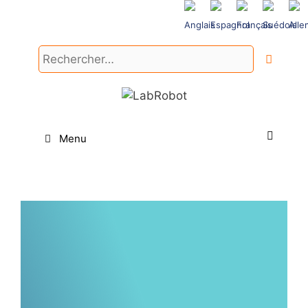
Aller
au
contenu
Rechercher :
Menu