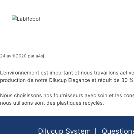
Aller
au
contenu
24 avril 2020
par
a4sj
L’environnement est important et nous travaillons activ
production de notre Dilucup Elegance et réduit de 30 % l
Nous choisissons nos fournisseurs avec soin et les con
nous utilisons sont des plastiques recyclés.
Dilucup System
Question