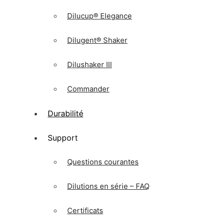
Contact/Partenaires
Actualités
Dilucup® Elegance
Dilugent® Shaker
Dilushaker III
Commander
© 2026 LabRobot
• Construit avec
GeneratePress
Durabilité
We use cookies on our website to give you the most releva
of ALL the cookies. However, you may visit "Cookie Settin
Support
Cookie Settings
Accept All
Manage consent
Questions courantes
Dilutions en série – FAQ
Fermer
Certificats