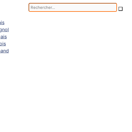
Rechercher :
ons ajouté 50 % de volume à notre chambre froide. Ces
ourniture de Dilucup Elegance à nos clients.