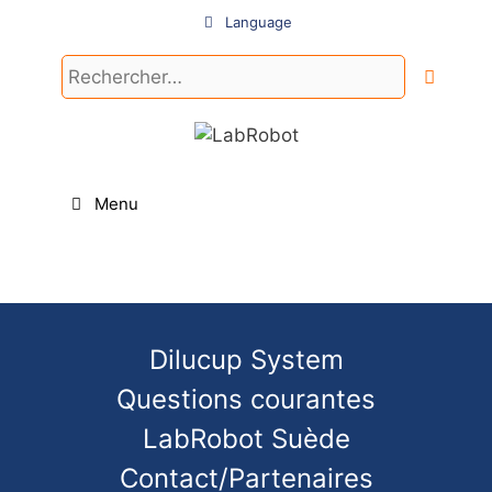
Aller
Language
au
contenu
Rechercher :
Menu
Dilucup System
Questions courantes
LabRobot Suède
Contact/Partenaires