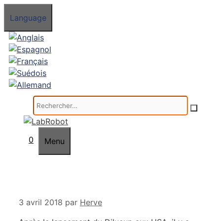
Aller
Language
au
contenu
Rechercher :
0
Menu
3 avril 2018
par
Herve