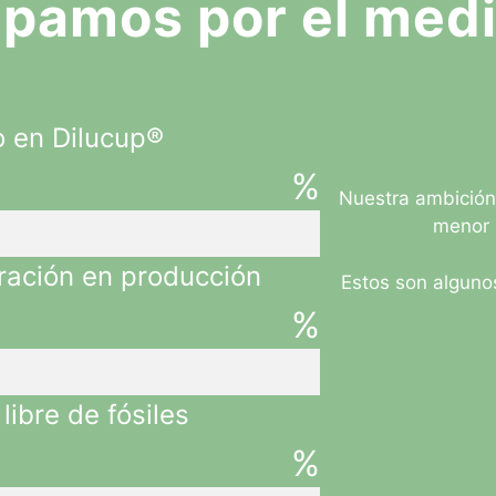
pamos por el med
o en Dilucup®
%
Nuestra ambición 
menor 
eración en producción
Estos son algun
%
libre de fósiles
%