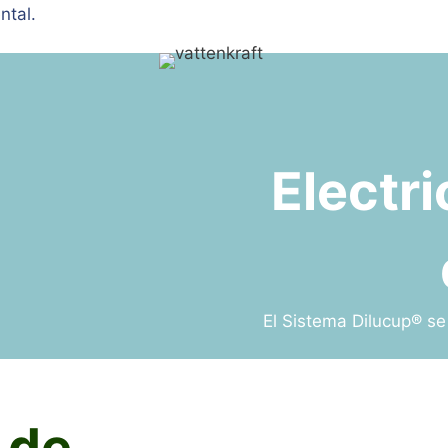
ntal.
Electr
El Sistema Dilucup® se 
 de