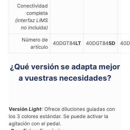
Conectividad
completa
(interfaz LIMS
no incluida)
Número de
40DGT84
LT
40DGT84
SD
40D
artículo
¿Qué versión se adapta mejor
a vuestras necesidades?
Versión
Light
: Ofrece diluciones guiadas con
los 3 colores estándar. Se puede activar la
agitación con el pedal.