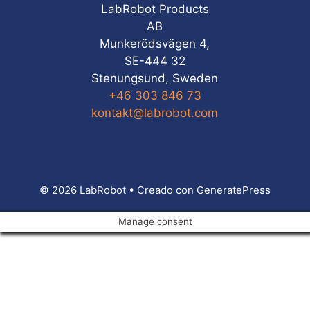
LabRobot Products
AB
Munkerödsvägen 4,
SE-444 32
Stenungsund, Sweden
+46 303 846 73
kontakt@labrobot.com
© 2026 LabRobot
• Creado con
GeneratePress
Manage consent