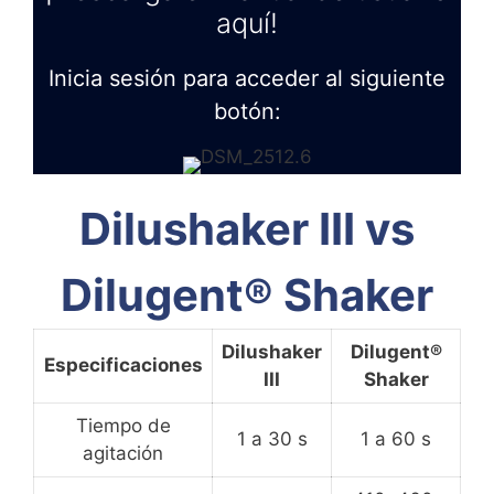
aquí!
Inicia sesión para acceder al siguiente
botón:
Dilushaker III vs
Dilugent® Shaker
Dilushaker
Dilugent®
Especificaciones
III
Shaker
Tiempo de
1 a 30 s
1 a 60 s
agitación