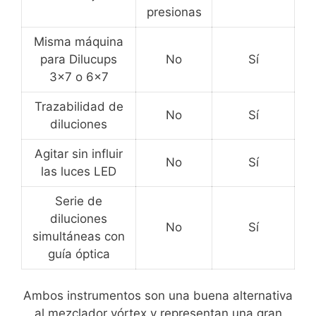
presionas
Misma máquina
para Dilucups
No
Sí
3x7 o 6x7
Trazabilidad de
No
Sí
diluciones
Agitar sin influir
No
Sí
las luces LED
Serie de
diluciones
No
Sí
simultáneas con
guía óptica
Ambos instrumentos son una buena alternativa
al mezclador vórtex y representan una gran