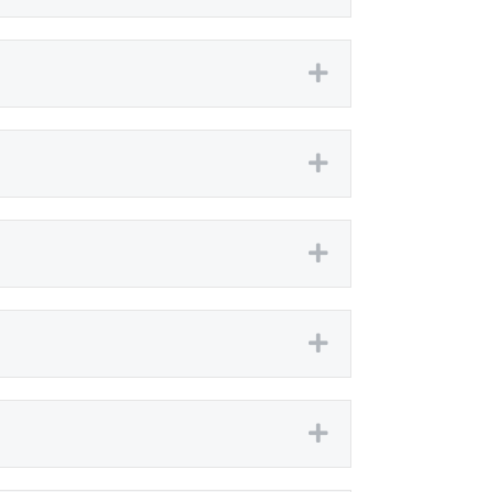
Expand
Expand
Expand
Expand
Expand