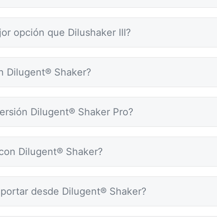
r opción que Dilushaker III?
n Dilugent® Shaker?
versión Dilugent® Shaker Pro?
 con Dilugent® Shaker?
xportar desde Dilugent® Shaker?