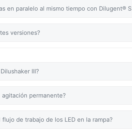
as en paralelo al mismo tiempo con Dilugent® 
ntes versiones?
ilushaker III?
jo agitación permanente?
flujo de trabajo de los LED en la rampa?