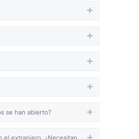
Expand
Expand
Expand
Expand
s se han abierto?
Expand
 el extranjero. ¿Necesitan
Expand