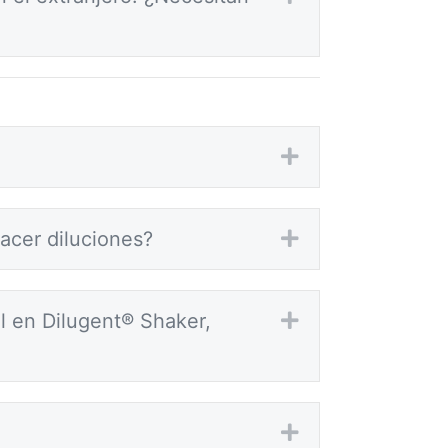
Expand
acer diluciones?
Expand
l en Dilugent® Shaker,
Expand
Expand