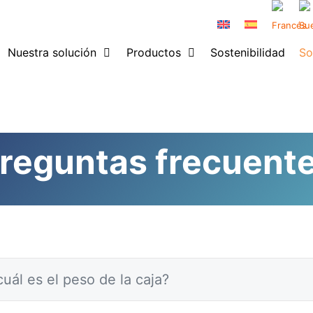
Nuestra solución
Productos
Sostenibilidad
So
reguntas frecuent
uál es el peso de la caja?