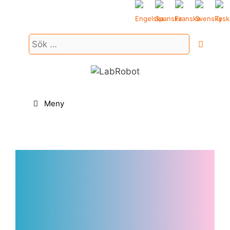
Hoppa
till
innehåll
Sök
efter:
Meny